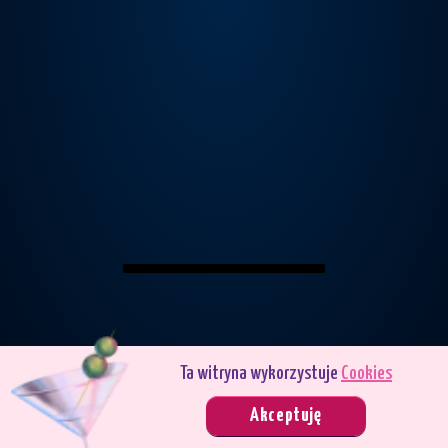
Ta witryna wykorzystuje
Cookies
Grasz w trybie demo. Prawdziwy tryb gry jest znacznie bardziej interesujący.
Akceptuję