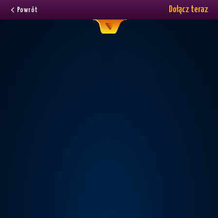
Dołącz teraz
Powrót