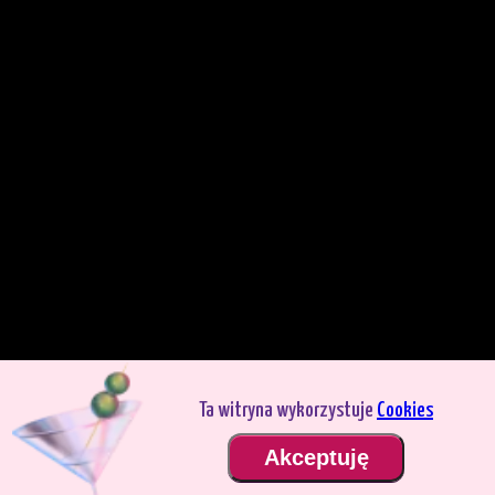
Ta witryna wykorzystuje
Cookies
Grasz w trybie demo. Prawdziwy tryb gry jest znacznie bardziej interesujący.
Akceptuję