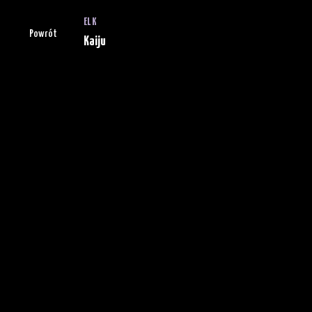
ELK
Powrót
Kaiju
Tabela wyników
Postęp
Aby zobaczyć grywalizację,