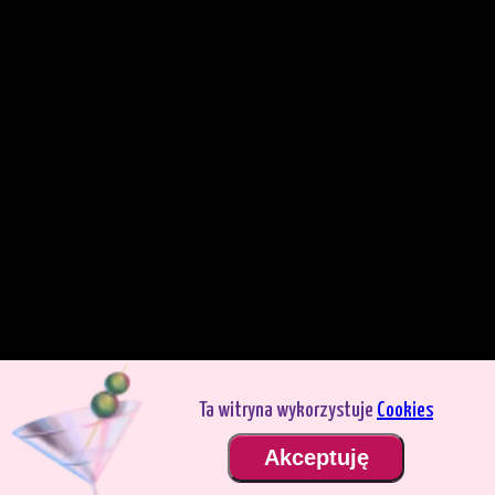
Ta witryna wykorzystuje
Cookies
Grasz w trybie demo. Prawdziwy tryb gry jest znacznie bardziej interesujący.
Akceptuję