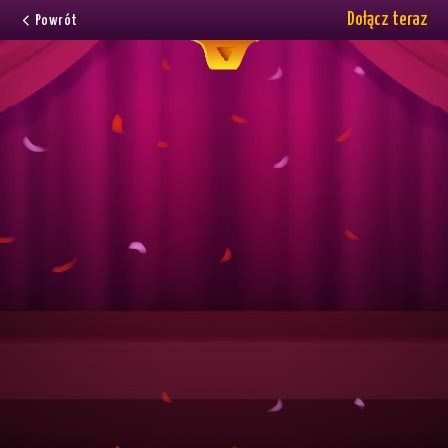
Dołącz teraz
Powrót