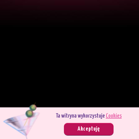
Ta witryna wykorzystuje
Cookies
Grasz w trybie demo. Prawdziwy tryb gry jest znacznie bardziej interesujący.
Akceptuję