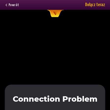
Dołącz teraz
Powrót