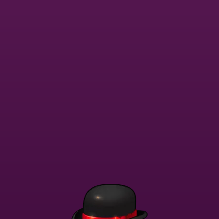
Dołącz teraz
Powrót