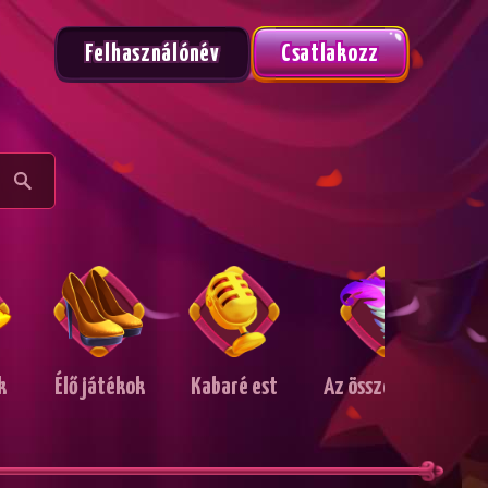
Felhasználónév
Csatlakozz
k
Élő játékok
Kabaré est
Az összes játék