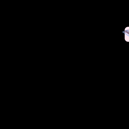
Magyar
Felelősség
Kaszinó