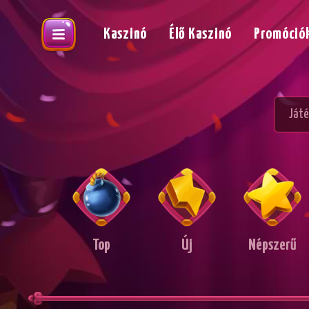
Kaszinó
Élő Kaszinó
Promóció
Játé
Top
Új
Népszerű